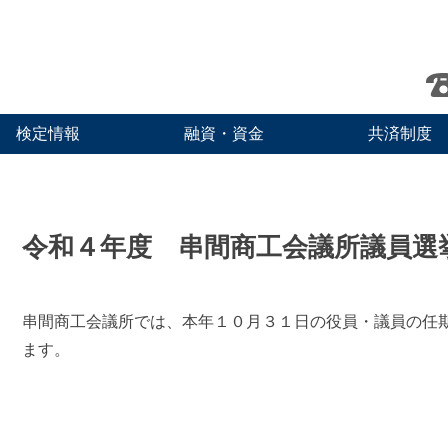
検定情報
融資・資金
共済制度
令和４年度 串間商工会議所議員選
串間商工会議所では、本年１０月３１日の役員・議員の任
ます。