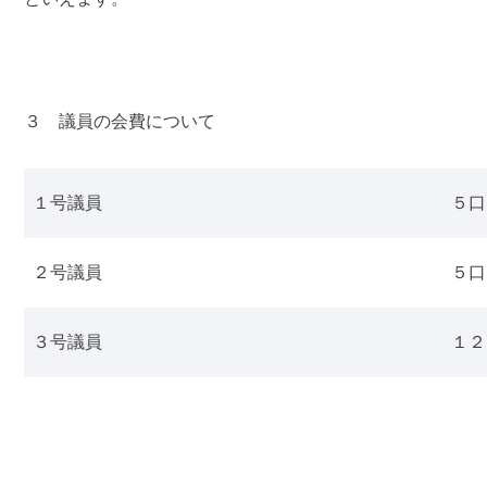
３ 議員の会費について
１号議員
５口
２号議員
５口
３号議員
１２