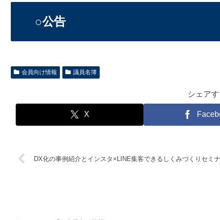
○公告
会員向け情報
議員名簿
シェアす
X
Faceb
DX化の事例紹介とインスタ×LINE集客できるしくみづくりセミ