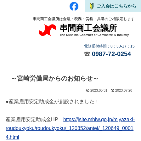
ご入会はこちらから
串間商工会議所は金融・税務・労務・共済のご相談応じます
串間商工会議所
The Kushima Chamber of Commerce & Industry
電話受付時間；8：30-17：15
0987-72-0254
～宮崎労働局からのお知らせ～
2023.05.31
2023.07.20
●産業雇用安定助成金が創設されました！
産業雇用安定助成金HP
https://jsite.mhlw.go.jp/miyazaki-
roudoukyoku/roudoukyoku/_120352/antei/_120649_0001
4.html